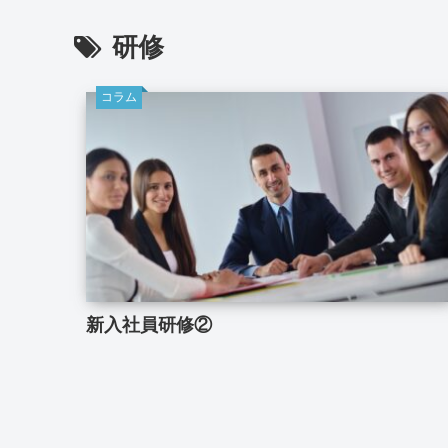
研修
コラム
新入社員研修②