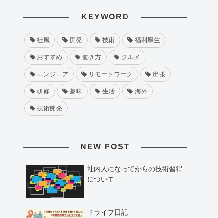
KEYWORD
社風
開発
技術
福利厚生
おすすめ
働き方
グルメ
エンジニア
リモートワーク
出張
研修
趣味
生活
海外
技術開発
NEW POST
社内人になってからの技術習得
について
ドライブ日記