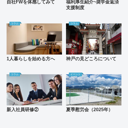
自社FWを体感してみて
福利厚生紹介~奨学金返済
支援制度
コラム
コラム
1人暮らしを始める方へ
神戸の見どころについて
コラム
イベント
新入社員研修②
夏季慰労会（2025年）